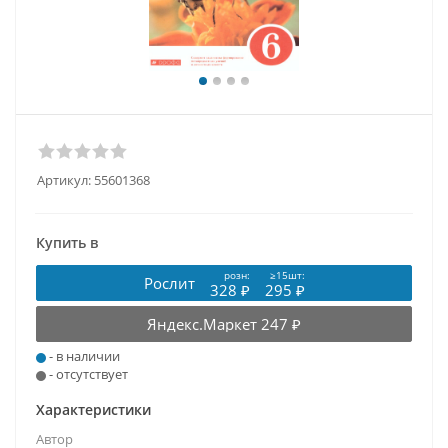
Артикул:
55601368
Купить в
розн:
≥15шт:
Рослит
328 ₽
295 ₽
Яндекс.Маркет
247 ₽
- в наличии
- отсутствует
Характеристики
Автор