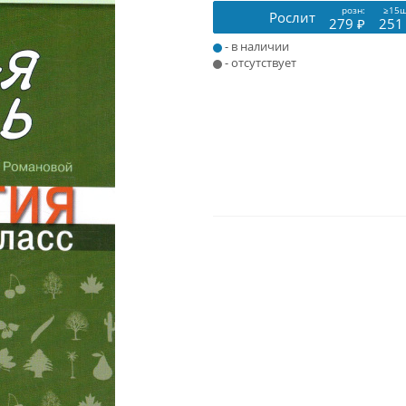
розн:
≥15ш
Рослит
279 ₽
251
- в наличии
- отсутствует