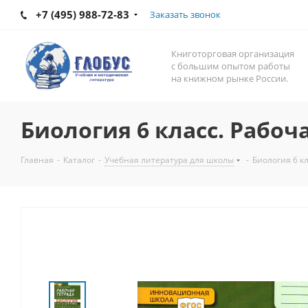
+7 (495) 988-72-83
Заказать звонок
Книготорговая организация
с большим опытом работы
на книжном рынке России.
Биология 6 класс. Рабоч
Главная
-
Каталог
-
Учебная литература для школы
-
Биология 6 к