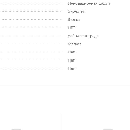
Инновационная школа
биология
6 класс
НЕТ
рабочие тетради
Мягкая
Нет
Нет
Нет