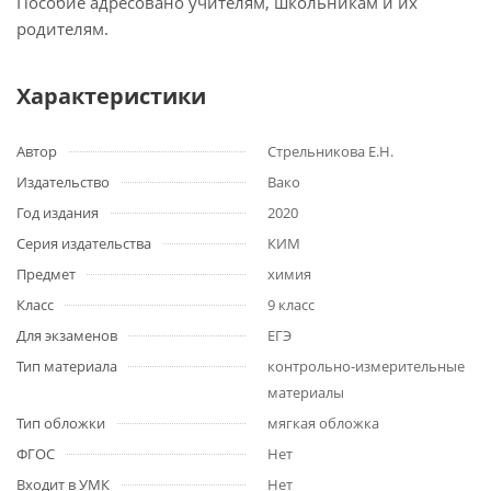
Пособие адресовано учителям, школьникам и их
родителям.
Характеристики
Автор
Стрельникова Е.Н.
Издательство
Вако
Год издания
2020
Серия издательства
КИМ
Предмет
химия
Класс
9 класс
Для экзаменов
ЕГЭ
Тип материала
контрольно-измерительные
материалы
Тип обложки
мягкая обложка
ФГОС
Нет
Входит в УМК
Нет