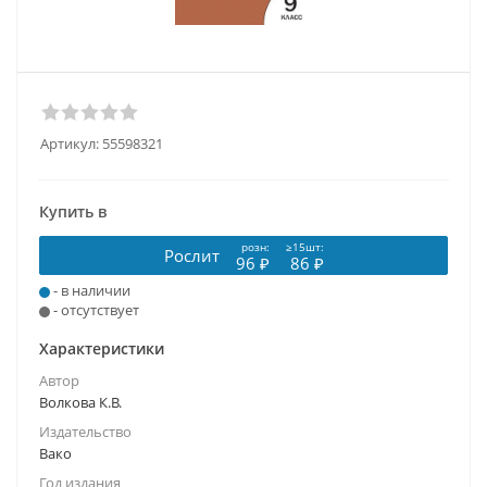
Артикул:
55598321
Купить в
розн:
≥15шт:
Рослит
96 ₽
86 ₽
- в наличии
- отсутствует
Характеристики
Автор
Волкова К.В.
Издательство
Вако
Год издания