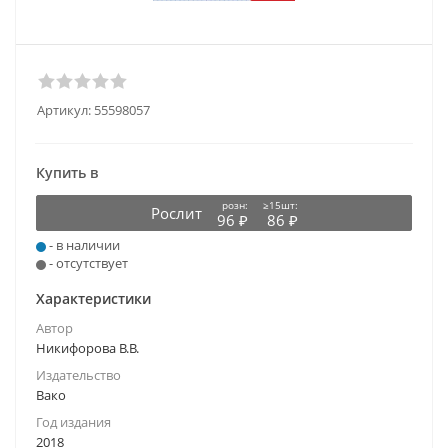
Артикул:
55598057
Купить в
розн:
≥15шт:
Рослит
96 ₽
86 ₽
- в наличии
- отсутствует
Характеристики
Автор
Никифорова В.В.
Издательство
Вако
Год издания
2018