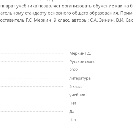
ппарат учебника позволяет организовать обучение как на б
ательному стандарту основного общего образования, Приме
тавитель Г.С. Меркин; 9 класс, авторы: С.А. Зинин, В.И. Сах
Меркин Г.С.
Русское слово
2022
литература
5 класс
учебник
Нет
Да
Нет