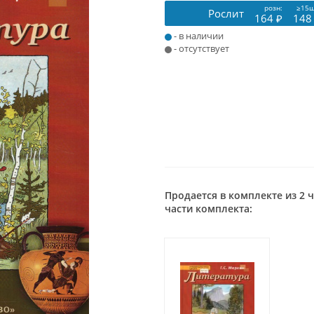
розн:
≥15ш
Рослит
164 ₽
148
- в наличии
- отсутствует
Продается в комплекте из 2 
части комплекта: