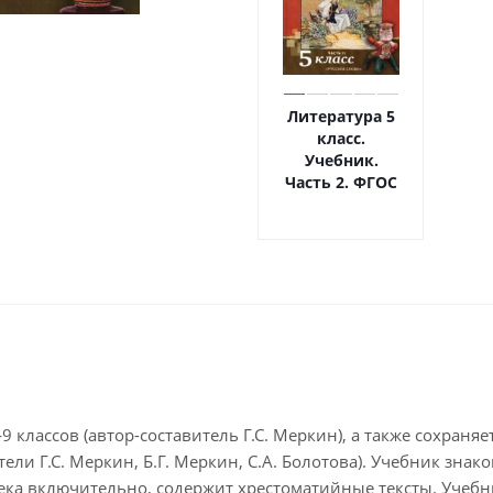
Литература 5
класс.
Учебник.
Часть 2. ФГОС
 классов (автор-составитель Г.С. Меркин), а также сохраня
ители Г.С. Меркин, Б.Г. Меркин, С.А. Болотова). Учебник з
века включительно, содержит хрестоматийные тексты. Уче