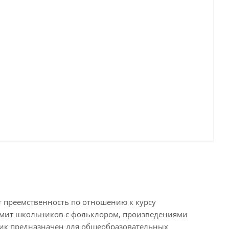
ет преемственность по отношению к курсу
накомит школьников с фольклором, произведениями
бник предназначен для общеобразовательных