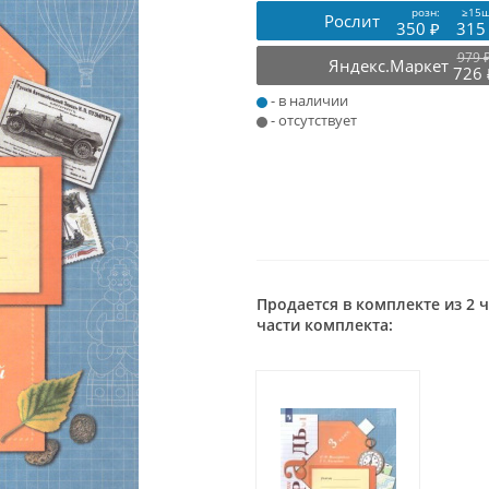
розн:
≥15ш
Рослит
350 ₽
315
979 
Яндекс.Маркет
726 
- в наличии
- отсутствует
Продается в комплекте из 2 
части комплекта: