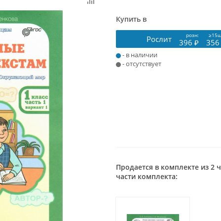
Купить в
розн:
≥15ш
Рослит
396 ₽
356
- в наличии
- отсутствует
Продается в комплекте из 2 
части комплекта: