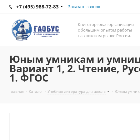
+7 (495) 988-72-83
Заказать звонок
Книготорговая организация
с большим опытом работы
на книжном рынке России.
Юным умникам и умницам
Вариант 1, 2. Чтение, Р
1. ФГОС
Главная
-
Каталог
-
Учебная литература для школы
-
Юным умникам