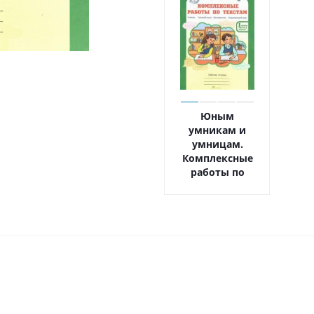
Юным
умникам и
умницам.
Комплексные
работы по
текстам 1
класс. Вариант
1, 2. Чтение,
Русский язык,
Математика.
Рабочая
тетрадь. Часть
2. ФГОС