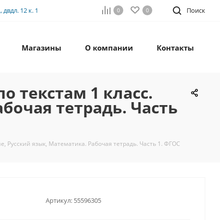
двдл. 12 к. 1
Поиск
0
0
Магазины
О компании
Контакты
 текстам 1 класс.
абочая тетрадь. Часть
, Русский язык, Математика. Рабочая тетрадь. Часть 1. ФГОС
Артикул:
55596305