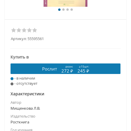
Артикул:
55595561
Купить в
розн:
≥15шт:
Рослит
272 ₽
245 ₽
- в наличии
- отсутствует
Характеристики
Автор
Мищенкова Л.В.
Издательство
Росткнига
Год издания