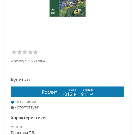
Артикул:
55587864
Купить в
розн:
≥15шт:
Рослит
1012 ₽
911 ₽
- в наличии
- отсутствует
Характеристики
Автор
Рыжкова Т.В.