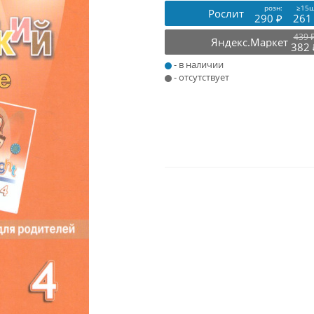
розн:
≥15ш
Рослит
290 ₽
261
439 
Яндекс.Маркет
382 
- в наличии
- отсутствует