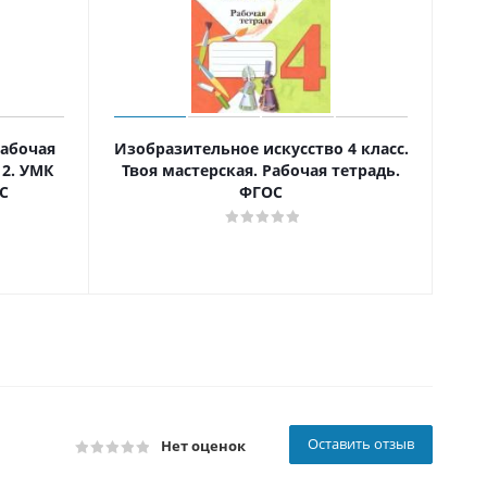
Рабочая
Изобразительное искусство 4 класс.
И
 2. УМК
Твоя мастерская. Рабочая тетрадь.
те
С
ФГОС
Оставить отзыв
Нет оценок