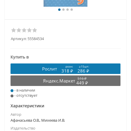
Артикул:
55584534
Купить в
розн:
≥15шт:
Рослит
318 ₽
286 ₽
516 ₽
Яндекс.Маркет
449 ₽
- в наличии
- отсутствует
Характеристики
Автор
Афанасьева О.В., Михеева И.В.
Издательство