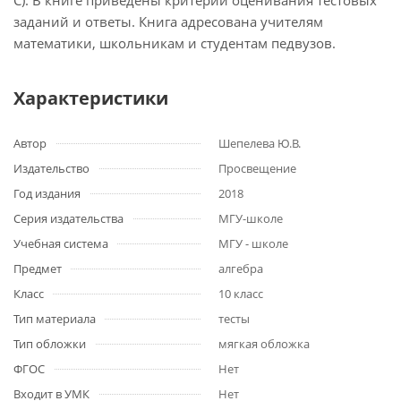
С). В книге приведены критерии оценивания тестовых
заданий и ответы. Книга адресована учителям
математики, школьникам и студентам педвузов.
Характеристики
Автор
Шепелева Ю.В.
Издательство
Просвещение
Год издания
2018
Серия издательства
МГУ-школе
Учебная система
МГУ - школе
Предмет
алгебра
Класс
10 класс
Тип материала
тесты
Тип обложки
мягкая обложка
ФГОС
Нет
Входит в УМК
Нет