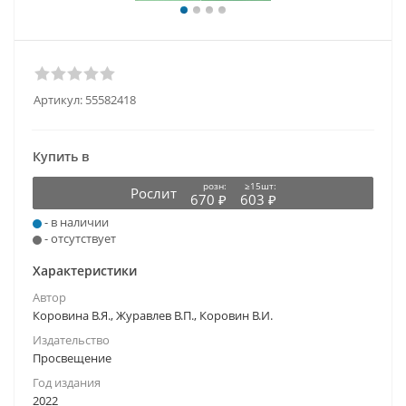
Артикул:
55582418
Купить в
розн:
≥15шт:
Рослит
670 ₽
603 ₽
- в наличии
- отсутствует
Характеристики
Автор
Коровина В.Я., Журавлев В.П., Коровин В.И.
Издательство
Просвещение
Год издания
2022