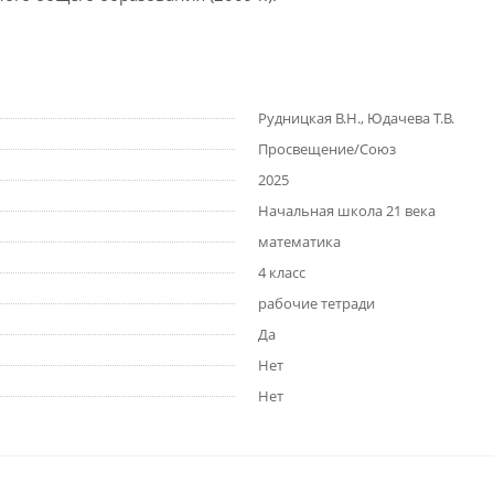
Рудницкая В.Н., Юдачева Т.В.
Просвещение/Союз
2025
Начальная школа 21 века
математика
4 класс
рабочие тетради
Да
Нет
Нет