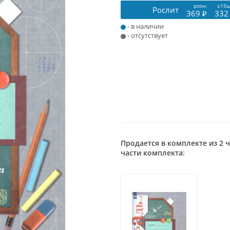
розн:
≥15ш
Рослит
369 ₽
332
- в наличии
- отсутствует
Продается в комплекте из 2 
части комплекта: