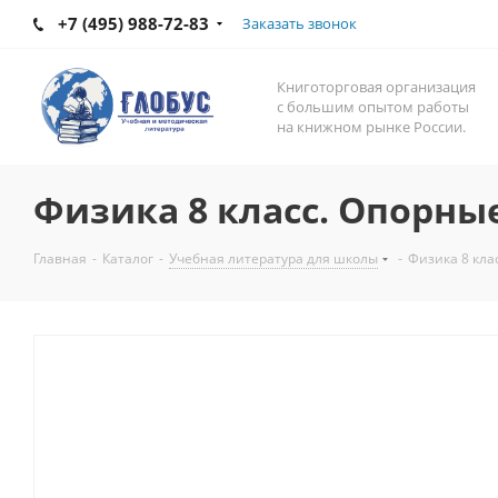
+7 (495) 988-72-83
Заказать звонок
Книготорговая организация
с большим опытом работы
на книжном рынке России.
Физика 8 класс. Опорны
Главная
-
Каталог
-
Учебная литература для школы
-
Физика 8 кла