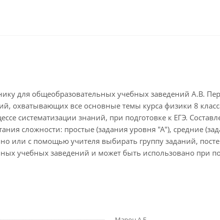
нику для общеобразовательных учебных заведений А.В. Пер
й, охватывающих все основные темы курса физики 8 класса
цессе систематизации знаний, при подготовке к ЕГЭ. Соста
ния сложности: простые (задания уровня "А"), средние (за
ьно или с помощью учителя выбирать группу заданий, пост
ьных учебных заведений и может быть использовано при п
Марон А.Е.