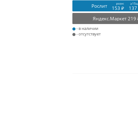
розн:
≥15ш
Рослит
153 ₽
137
Яндекс.Маркет
219 
- в наличии
- отсутствует