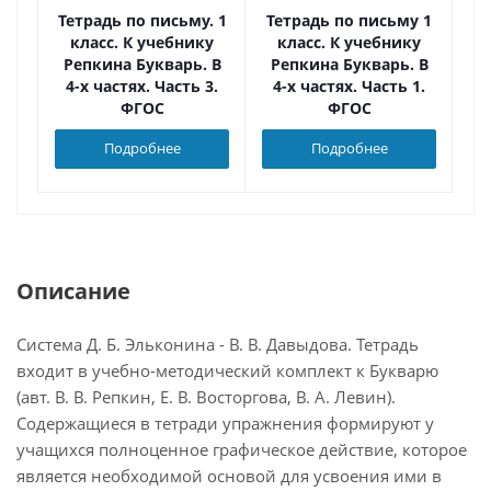
Тетрадь по письму. 1
Тетрадь по письму 1
Те
класс. К учебнику
класс. К учебнику
Репкина Букварь. В
Репкина Букварь. В
Р
4-х частях. Часть 3.
4-х частях. Часть 1.
4
ФГОС
ФГОС
Подробнее
Подробнее
Описание
Система Д. Б. Эльконина - В. В. Давыдова. Тетрадь
входит в учебно-методический комплект к Букварю
(авт. В. В. Репкин, Е. В. Восторгова, В. А. Левин).
Содержащиеся в тетради упражнения формируют у
учащихся полноценное графическое действие, которое
является необходимой основой для усвоения ими в