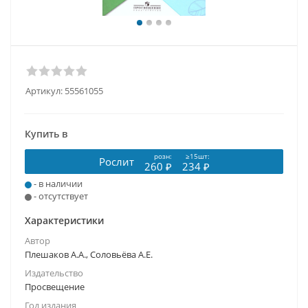
Артикул:
55561055
Купить в
розн:
≥15шт:
Рослит
260 ₽
234 ₽
- в наличии
- отсутствует
Характеристики
Автор
Плешаков А.А., Соловьёва А.Е.
Издательство
Просвещение
Год издания