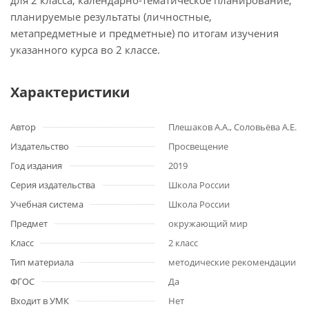
для 2 класса, календарно-тематическое планирование,
планируемые результаты (личностные,
метапредметные и предметные) по итогам изучения
указанного курса во 2 классе.
Характеристики
Автор
Плешаков А.А., Соловьёва А.Е.
Издательство
Просвещение
Год издания
2019
Серия издательства
Школа России
Учебная система
Школа России
Предмет
окружающий мир
Класс
2 класс
Тип материала
методические рекомендации
ФГОС
Да
Входит в УМК
Нет