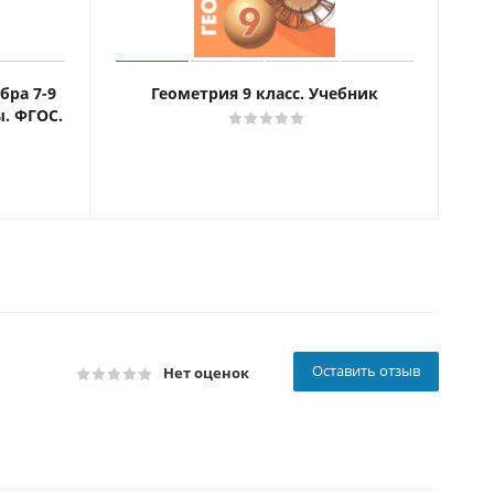
бра 7-9
Геометрия 9 класс. Учебник
А
. ФГОС.
Оставить отзыв
Нет оценок