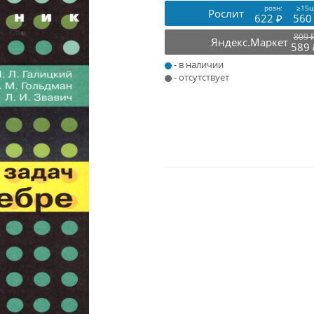
розн:
≥15ш
Рослит
622 ₽
560
809 
Яндекс.Маркет
589 
- в наличии
- отсутствует