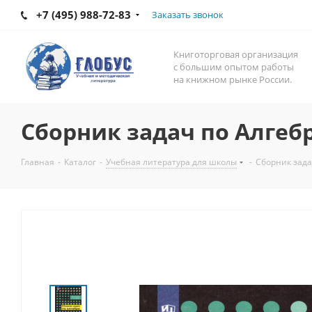
+7 (495) 988-72-83
Заказать звонок
Книготорговая организация
с большим опытом работы
на книжном рынке России.
Сборник задач по Алгебр
Главная
-
Каталог
-
Учебная литература для школы
-
Сборник зада