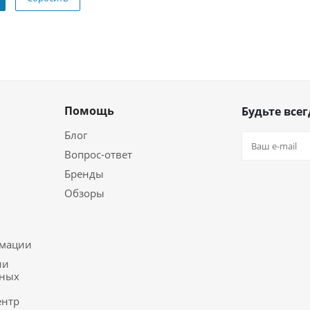
Помощь
Будьте всег
Блог
Вопрос-ответ
Бренды
Обзоры
ь
рмации
ии
ьных
ентр