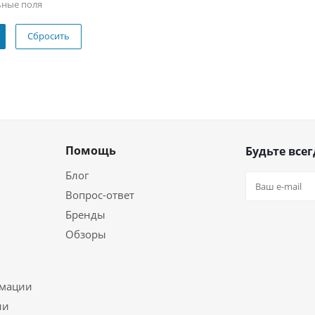
ьные поля
Сбросить
Помощь
Будьте всег
Блог
Вопрос-ответ
Бренды
Обзоры
ь
рмации
ии