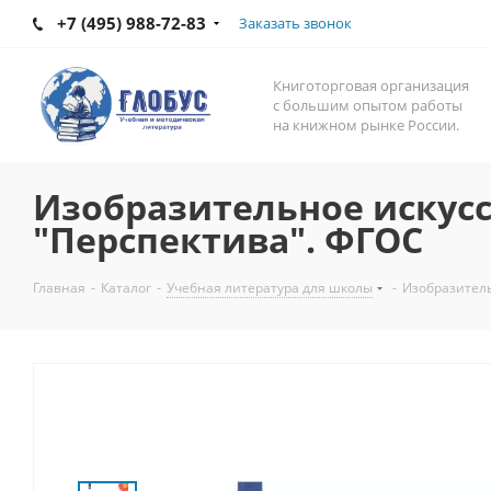
+7 (495) 988-72-83
Заказать звонок
Книготорговая организация
с большим опытом работы
на книжном рынке России.
Изобразительное искусст
"Перспектива". ФГОС
Главная
-
Каталог
-
Учебная литература для школы
-
Изобразитель