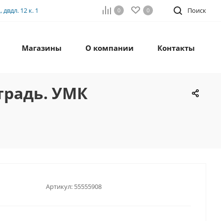
двдл. 12 к. 1
Поиск
0
0
Магазины
О компании
Контакты
традь. УМК
Артикул:
55555908