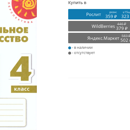
Купить в
розн:
≥15ш
Рослит
359 ₽
323
446 ₽
WildBerries
379 ₽
583 
Яндекс.Маркет
502 
- в наличии
- отсутствует