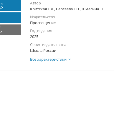
Автор
т:
 ₽
Критская Е.Д., Сергеева Г.П., Шмагина Т.С.
Издательство
Просвещение
₽
Год издания
₽
2025
Серия издательства
Школа России
Все характеристики