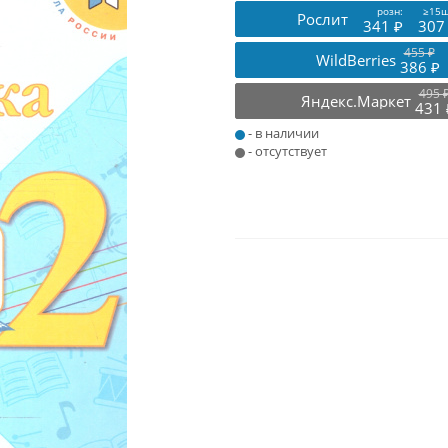
розн:
≥15ш
Рослит
341 ₽
307
455 ₽
WildBerries
386 ₽
495 
Яндекс.Маркет
431 
- в наличии
- отсутствует