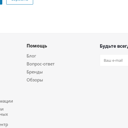
Помощь
Будьте всег
Блог
Вопрос-ответ
Бренды
Обзоры
ь
рмации
ии
ьных
ентр