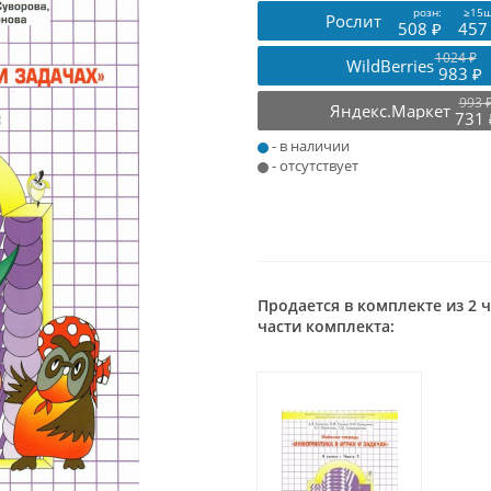
розн:
≥15ш
Рослит
508 ₽
457
1024 ₽
WildBerries
983 ₽
993 
Яндекс.Маркет
731 
- в наличии
- отсутствует
Продается в комплекте из 2 
части комплекта: