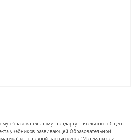
нному образовательному стандарту начального общего
лекта учебников развивающей Образовательной
матика" и составной частью курса "Математика и