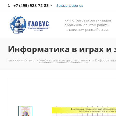
+7 (495) 988-72-83
Заказать звонок
Книготорговая организация
с большим опытом работы
на книжном рынке России.
Информатика в играх и з
Главная
-
Каталог
-
Учебная литература для школы
-
Информатика в