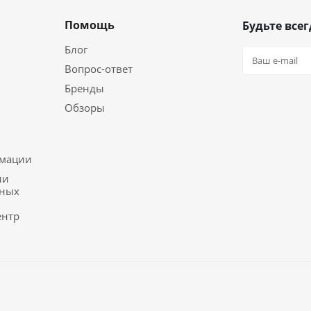
Помощь
Будьте всег
Блог
Вопрос-ответ
Бренды
Обзоры
ь
рмации
ии
ьных
ентр