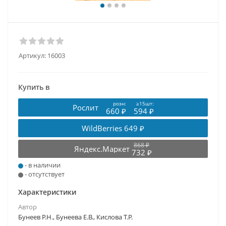
Артикул:
16003
Купить в
розн:
≥15шт:
Рослит
660 ₽
594 ₽
WildBerries
649 ₽
868 ₽
Яндекс.Маркет
732 ₽
- в наличии
- отсутствует
Характеристики
Автор
Бунеев Р.Н., Бунеева Е.В., Кислова Т.Р.