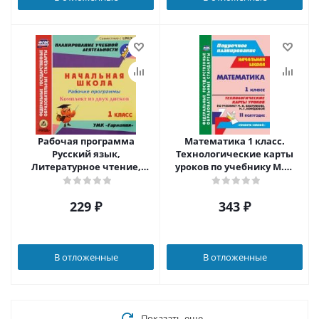
Рабочая программа
Математика 1 класс.
Русский язык,
Технологические карты
Литературное чтение,
уроков по учебнику М.И.
Математика,
Башмакова. УМК
Окружающий мир,
"Планета знаний" 2
229
₽
343
₽
Музыка, Технология, ИЗО
полугодие
1 класс УМК "Гармония"
(CD 2 шт.)
В отложенные
В отложенные
Показать еще