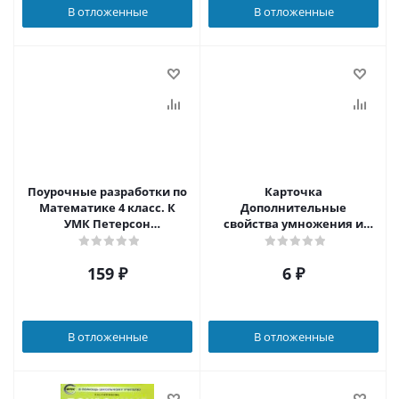
В отложенные
В отложенные
Поурочные разработки по
Карточка
Математике 4 класс. К
Дополнительные
УМК Петерсон
свойства умножения и
(Перспектива). ФГОС
деления
159
₽
6
₽
В отложенные
В отложенные