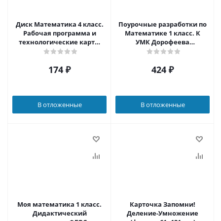
Диск Математика 4 класс.
Поурочные разработки по
Рабочая программа и
Математике 1 класс. К
технологические карты
УМК Дорофеева
уроков по УМК Школа
(Перспектива)
России ФГОС (CD)
174
₽
424
₽
В отложенные
В отложенные
Моя математика 1 класс.
Карточка Запомни!
Дидактический
Деление-Умножение