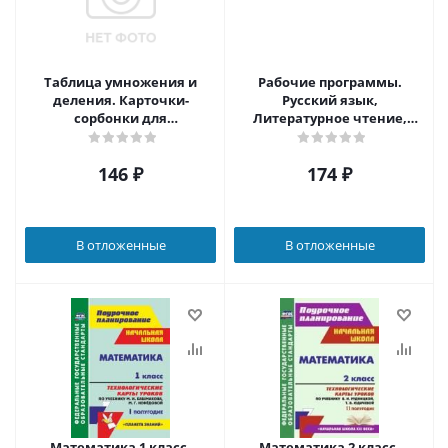
Таблица умножения и
Рабочие программы.
деления. Карточки-
Русский язык,
сорбонки для
Литературное чтение,
школьников
Математика,
Окружающий мир 4 класс.
146
₽
174
₽
УМК "Школа 2100" CD
В отложенные
В отложенные
Математика 1 класс.
Математика 2 класс.