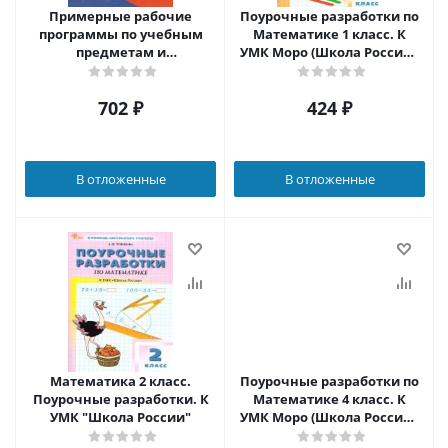
Примерные рабочие
Поурочные разработки по
программы по учебным
Математике 1 класс. К
предметам и
УМК Моро (Школа России).
коррекционным курсам
ФГОС
НОО обучающихся с
702
₽
424
₽
расстройствами
аутистического спектра 3
класс. Вариант 8.2,8.3.
В отложенные
В отложенные
Математика 2 класс.
Поурочные разработки по
Поурочные разработки. К
Математике 4 класс. К
УМК "Школа России"
УМК Моро (Школа России).
ФГОС