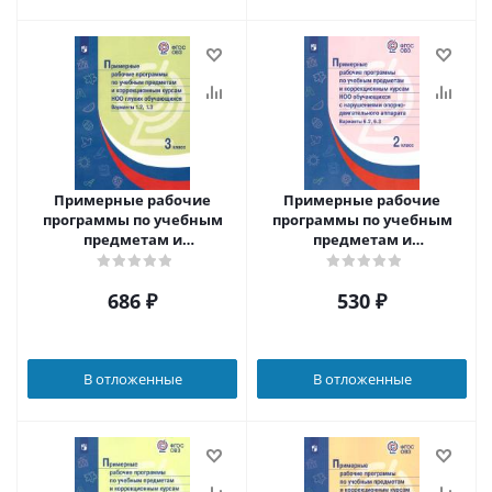
Примерные рабочие
Примерные рабочие
программы по учебным
программы по учебным
предметам и
предметам и
коррекционным курсам
коррекционным курсам
НОО глухих обучающихся
НОО обучающихся с
686
₽
530
₽
3 класс. Вариант 1.2.,1.3.
нарушениями опорно-
двигательного аппарата 2
класс. Вариант 6.2.,
В отложенные
В отложенные