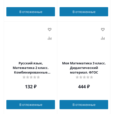
В отложенные
В отложенные
Русский язык,
Моя Математика 3 класс.
Математика 2 класс.
Дидактический
Комбинированные
материал. ФГОС
занятия по чистописанию
60 занятий
132
₽
444
₽
В отложенные
В отложенные