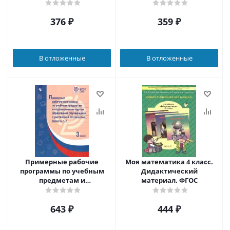
Рудницкой. УМК
"Начальная школа ХХI
376
₽
359
₽
век" II полугодие
В отложенные
В отложенные
Примерные рабочие
Моя математика 4 класс.
программы по учебным
Дидактический
предметам и
материал. ФГОС
коррекционным курсам
НОО обучающихся с
643
₽
444
₽
умственной отсталостью
3 класс. Варианты 1, 2.