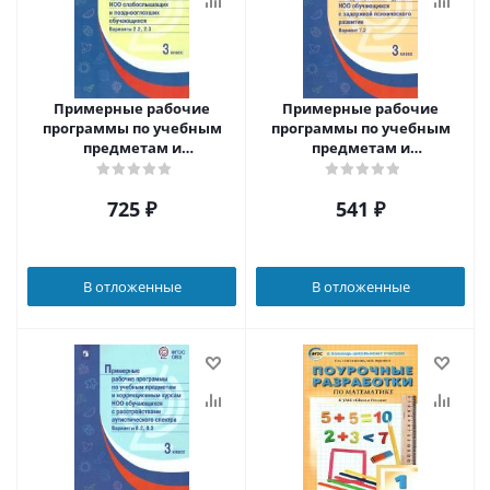
Примерные рабочие
Примерные рабочие
программы по учебным
программы по учебным
предметам и
предметам и
коррекционным курсам
коррекционным курсам
НОО слабослышащих
НОО обучающихся с
725
₽
541
₽
обучающихся 3 класс.
задержкой психического
Вариант 2.2.,2.3.
развития 3 класс. Вариант
7.2.
В отложенные
В отложенные