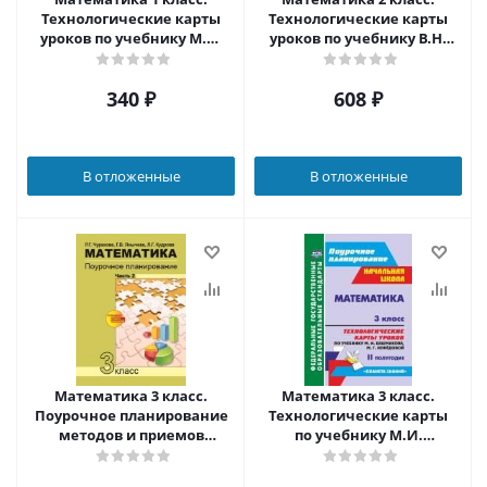
Технологические карты
Технологические карты
уроков по учебнику М.И.
уроков по учебнику В.Н.
Башмакова. УМК
Рудницкой 2 полугодие
"Планета знаний" 1
340
₽
608
₽
полугодие. ФГОС
В отложенные
В отложенные
Математика 3 класс.
Математика 3 класс.
Поурочное планирование
Технологические карты
методов и приемов
по учебнику М.И.
индивидуального
Башмакова, М.Г.
подхода к учащимся в
Нефёдовой по программе