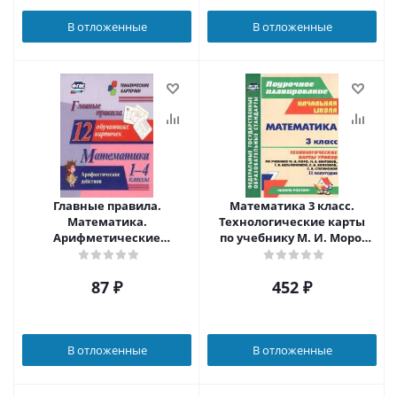
В отложенные
В отложенные
Главные правила.
Математика 3 класс.
Математика.
Технологические карты
Арифметические
по учебнику М. И. Моро.
действия. 1-4 класс 12
УМК "Школа России" II
обучающих карточек
полугодие. ФГОС
87
₽
452
₽
В отложенные
В отложенные