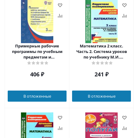
Примерные рабочие
Математика 2 класс.
программы по учебным
Часть 2. Система уроков
предметам и
по учебнику М.И.
коррекционным курсам
Башмакова "Планета
НОО обучающихся с
знаний"
406
₽
241
₽
тяжёлыми нарушениями
речи. Вариант 5.2. 3 класс
В отложенные
В отложенные