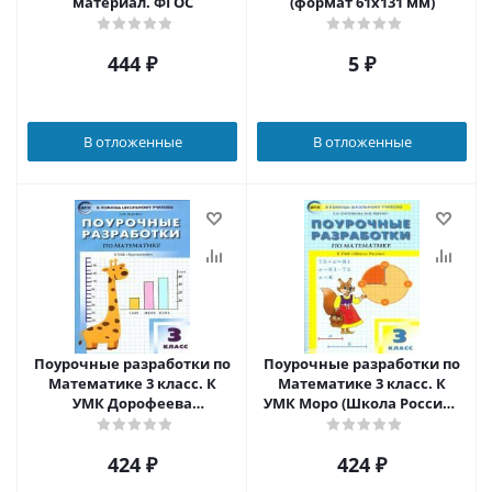
материал. ФГОС
(формат 61х131 мм)
444
₽
5
₽
В отложенные
В отложенные
Поурочные разработки по
Поурочные разработки по
Математике 3 класс. К
Математике 3 класс. К
УМК Дорофеева
УМК Моро (Школа России).
(Перспектива). ФГОС
ФГОС
424
₽
424
₽