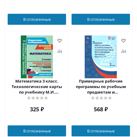
В отложенные
В отложенные
Математика 3 класс.
Примерные рабочие
Технологические карты
программы по учебным
по учебнику М.И.
предметам и
Башмакова, М. Г.
коррекционным курсам
Нефёдовой по программе
НОО слабовидящих
325
₽
568
₽
"Планета знаний" 1
обучающихся 2 класс.
полугодие
Варианты 4.2, 4.3.
В отложенные
В отложенные