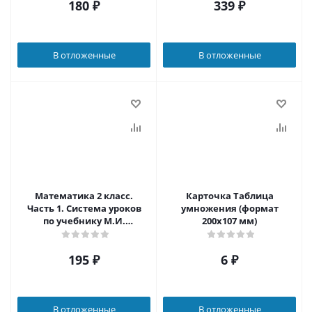
180
₽
339
₽
условиях УУД. В 2 частях.
"Планета знаний" 2
Часть 2
полугодие. ФГОС
В отложенные
В отложенные
Математика 2 класс.
Карточка Таблица
Часть 1. Система уроков
умножения (формат
по учебнику М.И.
200х107 мм)
Башмакова "Планета
знаний". ФГОС
195
₽
6
₽
В отложенные
В отложенные