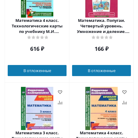
Математика 4 класс.
Математика. Попугаи.
Технологические карты
Четвертый уровень.
по учебнику М.И.
Умножение и деление.
Башмакова, М. Г.
Набор карточек
Нефёдовой по программе
616
₽
166
₽
"Планета знаний"
В отложенные
В отложенные
Математика 3 класс.
Математика 4 класс.