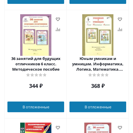
36 занятий для будущих
Юным умникам и
отличников 6 класс.
умницам. Информатика,
Методическое пособие
Логика, Математика.
Задания по развитию
познавательных
344
₽
368
₽
способностей.
Методическое пособие 5
класс. ФГОС
В отложенные
В отложенные