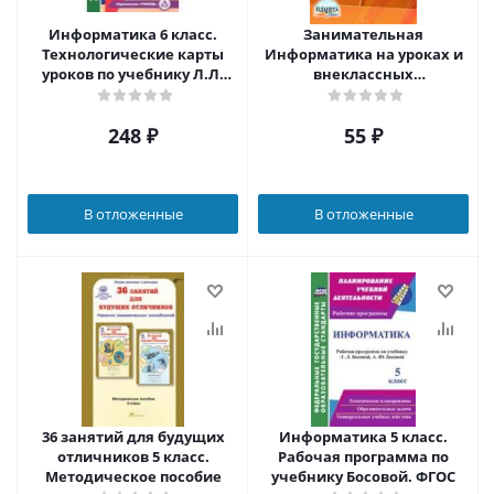
Информатика 6 класс.
Занимательная
Технологические карты
Информатика на уроках и
уроков по учебнику Л.Л.
внеклассных
Босовой, А.Ю. Босовой
мероприятиях 2-11 классы
248
₽
55
₽
В отложенные
В отложенные
36 занятий для будущих
Информатика 5 класс.
отличников 5 класс.
Рабочая программа по
Методическое пособие
учебнику Босовой. ФГОС