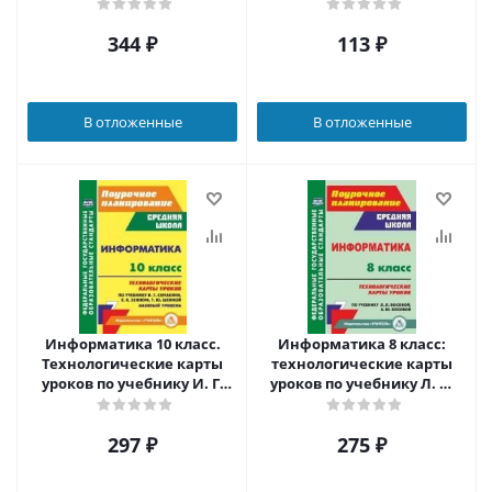
344
₽
113
₽
В отложенные
В отложенные
Информатика 10 класс.
Информатика 8 класс:
Технологические карты
технологические карты
уроков по учебнику И. Г.
уроков по учебнику Л. Л.
Семакина, Е. К. Хеннера,
Босовой, А. Ю. Босовой
Т. Ю. Шеиной
297
₽
275
₽