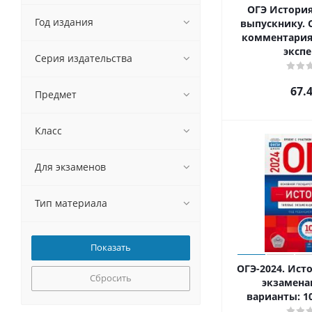
ОГЭ Истори
Год издания
выпускнику. 
комментари
эксп
Серия издательства
67.
Предмет
Класс
Для экзаменов
Тип материала
ОГЭ-2024. Ист
Сбросить
экзамен
варианты: 1