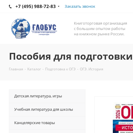
+7 (495) 988-72-83
Заказать звонок
Книготорговая организация
с большим опытом работы
на книжном рынке России.
Пособия для подготовки
Главная
-
Каталог
-
Подготовка к ОГЭ
-
ОГЭ. История
Детская литература, игры
Учебная литература для школы
Канцелярские товары