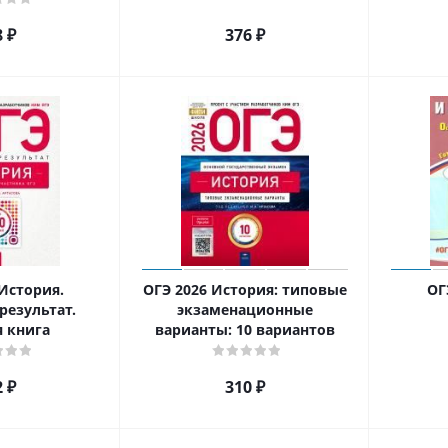
8
₽
376
₽
История.
ОГЭ 2026 История: типовые
ОГ
результат.
экзаменационные
я книга
варианты: 10 вариантов
2
₽
310
₽