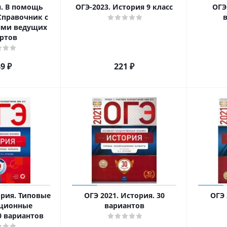
я. В помощь
ОГЭ-2023. История 9 класс
ОГЭ
Справочник с
ями ведущих
ертов
49
₽
221
₽
ория. Типовые
ОГЭ 2021. История. 30
ОГЭ 
ационные
вариантов
0 вариантов