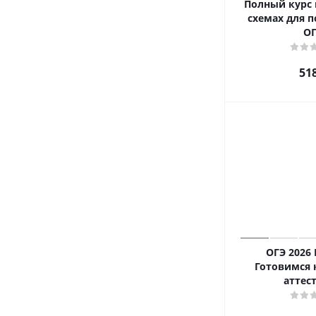
Полный курс 
схемах для 
О
51
ОГЭ 2026 
Готовимся 
аттес