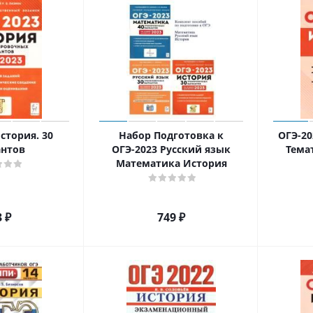
стория. 30
Набор Подготовка к
ОГЭ-20
антов
ОГЭ-2023 Русский язык
Тема
Математика История
3
₽
749
₽