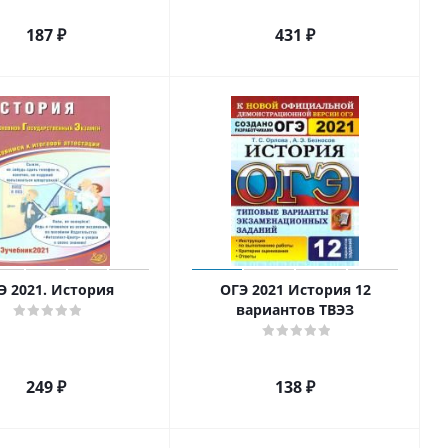
187
₽
431
₽
Э 2021. История
ОГЭ 2021 История 12
вариантов ТВЭЗ
249
₽
138
₽