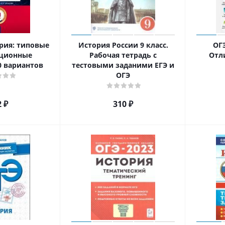
ория: типовые
История России 9 класс.
ОГЭ
ационные
Рабочая тетрадь с
Отл
0 вариантов
тестовыми заданими ЕГЭ и
ОГЭ
2
₽
310
₽