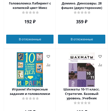
Головоломка Лабиринт с
Домино. Динозавры. 28
копилкой цвет Микс
фишек (двухсторонние)
192
₽
359
₽
В отложенные
В отложенные
Играем! Интересные
Шахматы 10-11 класс.
задания и головоломки
Стратегия. Базовый
уровень. Учебник