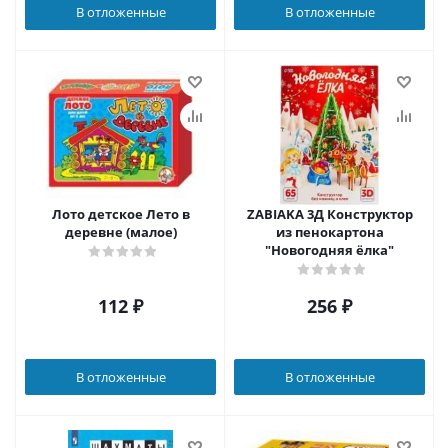
В отложенные
В отложенные
Лото детское Лето в
ZABIAKA 3Д Конструктор
деревне (малое)
из пенокартона
"Новогодняя ёлка"
112
₽
256
₽
В отложенные
В отложенные