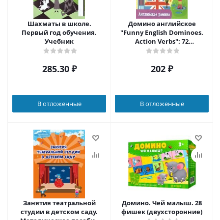
Шахматы в школе.
Домино английское
Первый год обучения.
"Funny English Dominoes.
Учебник
Action Verbs": 72
"доминошки"
285.30
₽
202
₽
В отложенные
В отложенные
Занятия театральной
Домино. Чей малыш. 28
студии в детском саду.
фишек (двухсторонние)