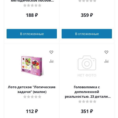
Методическое пособие
для педагогов ДОО
188
₽
359
₽
В отложенные
В отложенные
Лото детское "Логические
Головоломка с
задачи" (малое)
дополненной
реальностью. 23 детали.
Город. (Геодом)
112
₽
351
₽