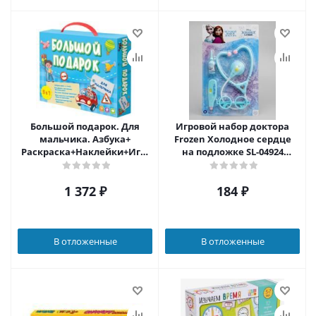
Большой подарок. Для
Игровой набор доктора
мальчика. Азбука+
Frozen Холодное сердце
Раскраска+Наклейки+Игра-
на подложке SL-04924
ходилка+Конструктор
(Буква-Ленд)
бумажный
1 372
₽
184
₽
В отложенные
В отложенные