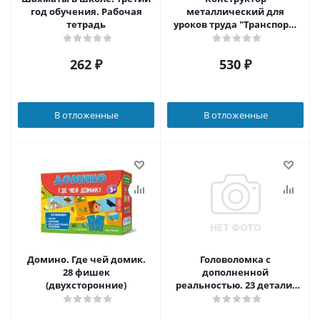
год обучения. Рабочая
металлический для
тетрадь
уроков труда "Транспорт"
3 в 1
262
₽
530
₽
В отложенные
В отложенные
Домино. Где чей домик.
Головоломка с
28 фишек
дополненной
(двухсторонние)
реальностью. 23 детали.
Водопровод. (Геодом)