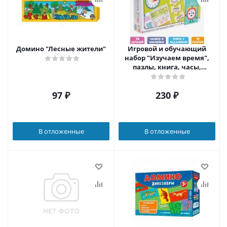
Домино "Лесные жители"
Игровой и обучающий
набор "Изучаем время",
пазлы, книга, часы,
наклейки
97
₽
230
₽
В отложенные
В отложенные