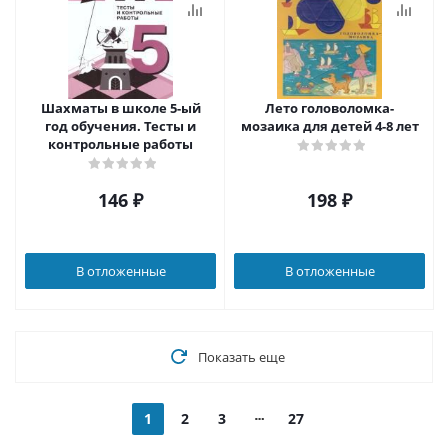
Шахматы в школе 5-ый
Лето головоломка-
год обучения. Тесты и
мозаика для детей 4-8 лет
контрольные работы
146
₽
198
₽
В отложенные
В отложенные
Показать еще
1
2
3
27