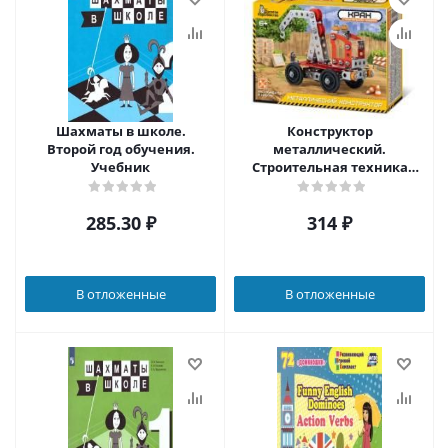
Шахматы в школе.
Конструктор
Второй год обучения.
металлический.
Учебник
Строительная техника
"Кран" (Десятое
королевство)
285.30
₽
314
₽
В отложенные
В отложенные