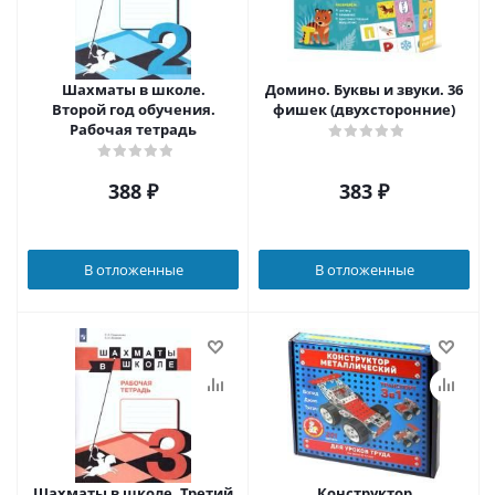
Шахматы в школе.
Домино. Буквы и звуки. 36
Второй год обучения.
фишек (двухсторонние)
Рабочая тетрадь
388
₽
383
₽
В отложенные
В отложенные
Шахматы в школе. Третий
Конструктор