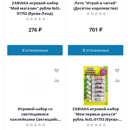
ZABIAKA игровой набор
Лото "Играй и читай"
"Мой магазин" рубли №SL-
(Десятое королевство)
01752 (Буква-Ленд)
276
₽
701
₽
В отложенные
В отложенные
Игровой набор со
ZABIAKA игровой набор
светящимися
"Мои первые деньги"
наклейками Светящийся
рубль №SL-01753 (Буква-
транспорт IQ-ZABIAKA
Ленд)